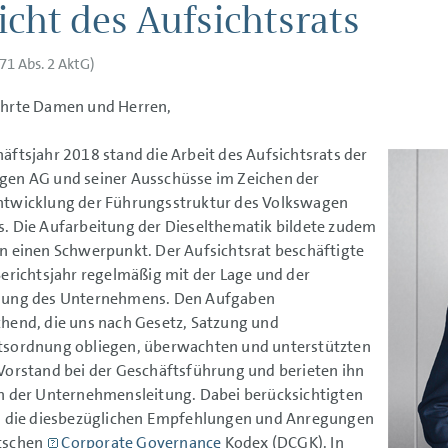
icht des Aufsichtsrats
71 Abs. 2 AktG)
ehrte Damen und Herren,
äftsjahr 2018 stand die Arbeit des Aufsichtsrats der
gen AG und seiner Ausschüsse im Zeichen der
ntwicklung der Führungsstruktur des Volkswagen
. Die Aufarbeitung der Dieselthematik bildete zudem
n einen Schwerpunkt. Der Aufsichtsrat beschäftigte
Berichtsjahr regelmäßig mit der Lage und der
lung des Unternehmens. Den Aufgaben
hend, die uns nach Gesetz, Satzung und
tsordnung obliegen, überwachten und unterstützten
Vorstand bei der Geschäftsführung und berieten ihn
n der Unternehmensleitung. Dabei berücksichtigten
ts die diesbezüglichen Empfehlungen und Anregungen
tschen
Corporate Governance
Kodex (DCGK). In