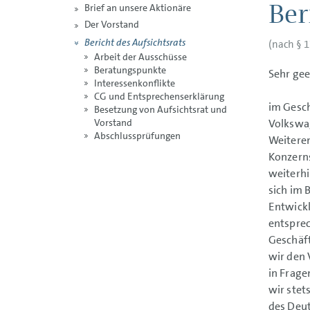
Ber
Brief an unsere Aktionäre
Der Vorstand
Bericht des Aufsichtsrats
(nach § 1
Arbeit der Ausschüsse
Beratungspunkte
Sehr ge
Interessenkonflikte
CG und Entsprechens­erklärung
im Gesch
Besetzung von Aufsichtsrat und
Volkswa
Vorstand
Abschlussprüfungen
Weitere
Konzerns
weiterhi
sich im 
Entwick
entsprec
Geschäf
wir den 
in Frage
wir ste
des Deu