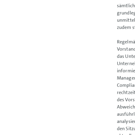
sämtlich
grundle
unmitte
zudem s
Regelmäß
Vorstand
das Unte
Unterneh
informie
Managem
Complian
rechtzei
des Vors
Abweichu
ausführl
analysie
den Sitz