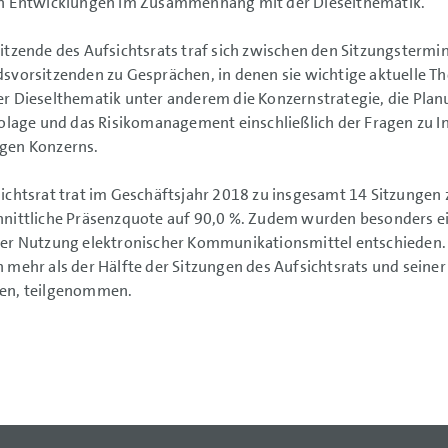
en Entwicklungen im Zusammenhang mit der Dieselthematik.
itzende des Aufsichtsrats traf sich zwischen den Sitzungstermi
svorsitzenden zu Gesprächen, in denen sie wichtige aktuelle T
r Dieselthematik unter anderem die Konzernstrategie, die Plan
kolage und das Risikomanagement einschließlich der Fragen zu I
gen Konzerns.
ichtsrat trat im Geschäftsjahr 2018 zu insgesamt 14 Sitzungen 
nittliche Präsenzquote auf 90,0 %. Zudem wurden besonders eil
er Nutzung elektronischer Kommunikationsmittel entschieden. A
 mehr als der Hälfte der Sitzungen des Aufsichtsrats und seiner
en, teilgenommen.