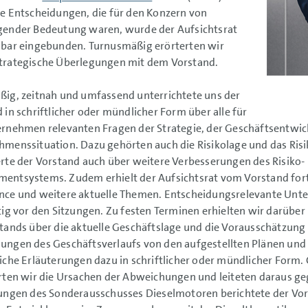
e Entscheidungen, die für den Konzern von
gender Bedeutung waren, wurde der Aufsichtsrat
lbar eingebunden. Turnusmäßig erörterten wir
trategische Überlegungen mit dem Vorstand.
ig, zeitnah und umfassend unterrichtete uns der
 in schriftlicher oder mündlicher Form über alle für
rnehmen relevanten Fragen der Strategie, der Geschäftsentwic
menssituation. Dazu gehörten auch die Risikolage und das Ri
rte der Vorstand auch über weitere Verbesserungen des Risiko-
entsystems. Zudem erhielt der Aufsichtsrat vom Vorstand fort
ce und weitere aktuelle Themen. Entscheidungsrelevante Unter
tig vor den Sitzungen. Zu festen Terminen erhielten wir darüber 
tands über die aktuelle Geschäftslage und die Vorausschätzung f
ngen des Geschäftsverlaufs von den aufgestellten Plänen und 
iche Erläuterungen dazu in schriftlicher oder mündlicher For
rten wir die Ursachen der Abweichungen und leiteten daraus 
ungen des Sonderausschusses Dieselmotoren berichtete der Vor