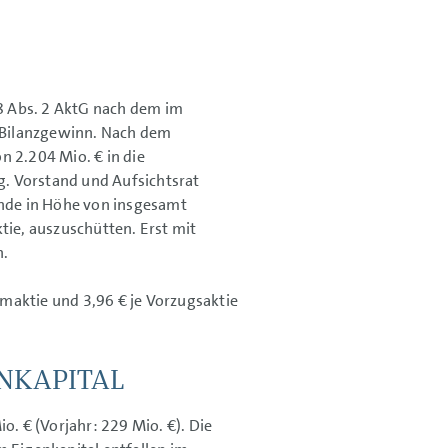
8 Abs. 2 AktG nach dem im
 Bilanzgewinn. Nach dem
von
2.204 Mio. €
in die
. Vorstand und Aufsichtsrat
nde in Höhe von insgesamt
tie, auszuschütten. Erst mit
h.
maktie und 3,96 € je Vorzugsaktie
NKAPITAL
io. €
(Vorjahr:
229 Mio. €).
Die