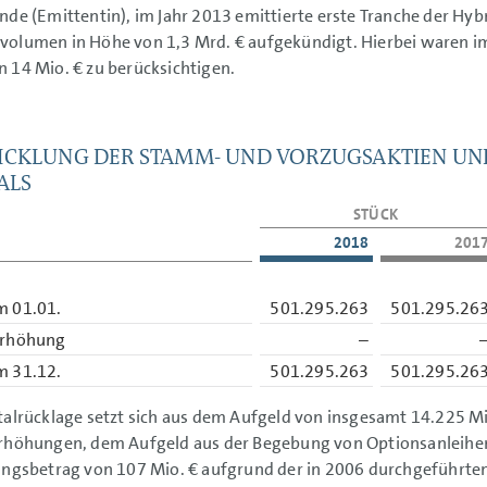
nde (Emittentin), im Jahr 2013 emittierte erste Tranche der Hyb
volumen in Höhe von
1,3 Mrd. €
aufgekündigt. Hierbei waren im
on
14 Mio. €
zu berücksichtigen.
CKLUNG DER STAMM- UND VORZUGSAKTIEN UN
ALS
STÜCK
2018
201
m 01.01.
501.295.263
501.295.26
erhöhung
–
m 31.12.
501.295.263
501.295.26
talrücklage setzt sich aus dem Aufgeld von insgesamt
14.225 Mi
erhöhungen, dem Aufgeld aus der Begebung von Optionsanleih
lungsbetrag von
107 Mio. €
aufgrund der in 2006 durchgeführte