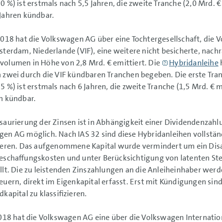
0 %) ist erstmals nach 5,5 Jahren, die zweite Tranche (
2,0 Mrd. €
Jahren kündbar.
2018 hat die Volkswagen AG über eine Tochtergesellschaft, die 
sterdam, Niederlande (VIF), eine weitere nicht besicherte, nac
volumen in Höhe von
2,8 Mrd. €
emittiert. Die
Hybridanleihe
h
 zwei durch die VIF kündbaren Tranchen begeben. Die erste Tran
5 %) ist erstmals nach 6 Jahren, die zweite Tranche (
1,5 Mrd. €
m
n kündbar.
saurierung der Zinsen ist in Abhängigkeit einer Dividendenzahlu
en AG möglich. Nach IAS 32 sind diese Hybridanleihen vollständ
zieren. Das aufgenommene Kapital wurde vermindert um ein Dis
eschaffungskosten und unter Berücksichtigung von latenten Ste
llt. Die zu leistenden Zinszahlungen an die Anleiheinhaber wer
euern, direkt im Eigenkapital erfasst. Erst mit Kündigungen sin
dkapital zu klassifizieren.
2018 hat die Volkswagen AG eine über die Volkswagen Internatio