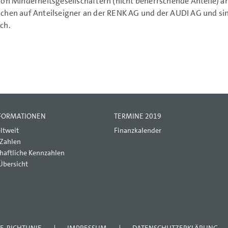
von Minderheitsgesellschaftern (nicht beherrschende Anteile) a
chen auf Anteilseigner an der RENK AG und der AUDI AG und si
ch.
NFORMATIONEN
TERMINE 2019
ltweit
Finanzkalender
 Zahlen
haftliche Kennzahlen
Übersicht