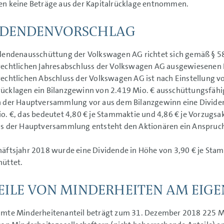
n keine Beträge aus der Kapitalrücklage entnommen.
IDENDENVORSCHLAG
dendenausschüttung der Volkswagen AG richtet sich gemäß § 5
rechtlichen Jahresabschluss der Volkswagen AG ausgewiesenen
echtlichen Abschluss der Volkswagen AG ist nach Einstellung 
ücklagen ein Bilanzgewinn von
2.419 Mio. €
ausschüttungsfähig
n der Hauptversammlung vor aus dem Bilanzgewinn eine Divide
o. €,
das bedeutet 4,80 € je Stammaktie und 4,86 € je Vorzugsak
ss der Hauptversammlung entsteht den Aktionären ein Anspruc
äftsjahr 2018 wurde eine Dividende in Höhe von 3,90 € je Stam
üttet.
EILE VON MINDERHEITEN AM EIGE
amte Minderheitenanteil beträgt zum 31. Dezember 2018
225 M