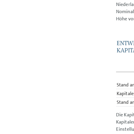
Niederla
Nominal
Höhe v
ENTWI
KAPIT
Stand a
Kapital
Stand a
Die Kapi
Kapital
Einstel