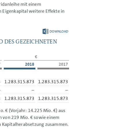
ridanleihe mit einem
 Eigenkapital weitere Effekte in
DOWNLOAD
D DES GEZEICHNETEN
€
7
2018
2017
3
1.283.315.873
1.283.315.873
–
–
–
3
1.283.315.873
1.283.315.873
o. €
(Vorjahr:
14.225 Mio. €)
aus
en von
219 Mio. €
sowie einem
n Kapitalherabsetzung zusammen.