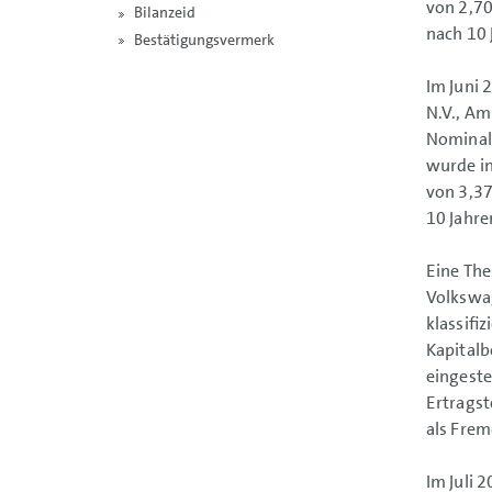
von 2,70
Bilanzeid
nach 10 
Bestätigungsvermerk
Im Juni 
N.V., Am
Nominal
wurde in
von 3,37
10 Jahre
Eine The
Volkswag
klassifi
Kapitalb
eingeste
Ertragst
als Frem
Im Juli 