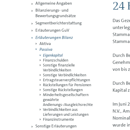
24 
Allgemeine Angaben
Bilanzierungs- und
Bewertungsgrundsätze
Das Geze
Segmentberichterstattung
unterleg
Erläuterungen GuV
Stammakt
Erläuterungen Bilanz
Stammakt
Aktiva
Passiva
Durch Be
Eigenkapital
Finanzschulden
Genehmi
Sonstige finanzielle
von bis 
Verbindlichkeiten
Sonstige Verbindlichkeiten
Ertragsteuerverpflichtungen
Durch B
Rückstellungen für Pensionen
Kapital 
Sonstige Rückstellungen
Minderheitsgesellschaftern
gewährte
Im Juni 
Andienungs-/Ausgleichsrechte
Verbindlichkeiten aus
N.V., Am
Lieferungen und Leistungen
Nominal
Finanzinstrumente
wurde in
Sonstige Erläuterungen