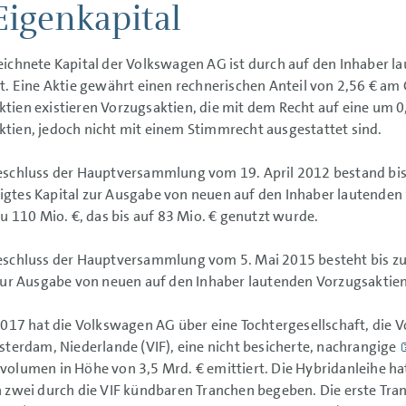
Eigenkapital
ichnete Kapital der Volkswagen AG ist durch auf den Inhaber l
t. Eine Aktie gewährt einen rechnerischen Anteil von 2,56 € am
ien existieren Vorzugsaktien, die mit dem Recht auf eine um 0,
ien, jedoch nicht mit einem Stimmrecht ausgestattet sind.
schluss der Hauptversammlung vom 19. April 2012 bestand bis 
gtes Kapital zur Ausgabe von neuen auf den Inhaber lautenden
zu
110 Mio. €,
das bis auf
83 Mio. €
genutzt wurde.
eschluss der Hauptversammlung vom 5. Mai 2015 besteht bis z
zur Ausgabe von neuen auf den Inhaber lautenden Vorzugsaktien
2017 hat die Volkswagen AG über eine Tochtergesellschaft, die 
sterdam, Niederlande (VIF), eine nicht besicherte, nachrangige
volumen in Höhe von
3,5 Mrd. €
emittiert. Die Hybridanleihe ha
 zwei durch die VIF kündbaren Tranchen begeben. Die erste Tran