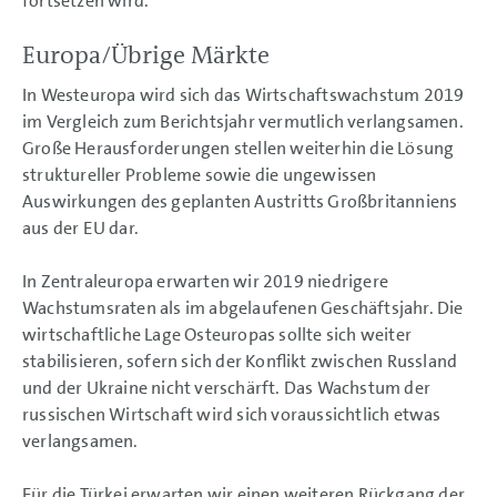
fortsetzen wird.
Pkw und leichte Nutzfahrzeuge
Nutzfahrzeuge
Power Engineering
Europa/Übrige Märkte
Finanzdienstleistungen
Devisen-, Zins- und Rohstoffmärkte
In Westeuropa wird sich das Wirtschaftswachstum 2019
Strategie
im Vergleich zum Berichtsjahr vermutlich verlangsamen.
Gesamtaussage
Große Herausforderungen stellen weiterhin die Lösung
Risiko- und Chancenbericht
Aussichten
struktureller Probleme sowie die ungewissen
Auswirkungen des geplanten Austritts Großbritanniens
KONZERNABSCHLUSS
aus der EU dar.
ANHANG
In Zentraleuropa erwarten wir 2019 niedrigere
Wachstumsraten als im abgelaufenen Geschäftsjahr. Die
wirtschaftliche Lage Osteuropas sollte sich weiter
stabilisieren, sofern sich der Konflikt zwischen Russland
und der Ukraine nicht verschärft. Das Wachstum der
russischen Wirtschaft wird sich voraussichtlich etwas
verlangsamen.
Für die Türkei erwarten wir einen weiteren Rückgang der