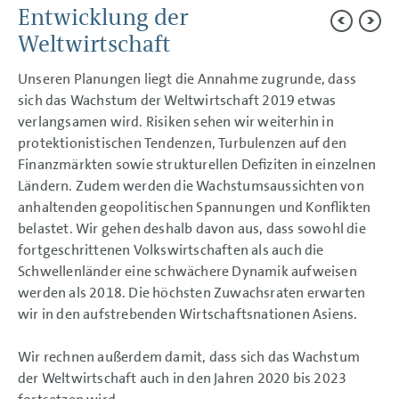
AN UNSERE AKTIONÄRE
Entwicklung der
KONZERNBEREICHE
Weltwirtschaft
KONZERNLAGEBERICHT
Unseren Planungen liegt die Annahme zugrunde, dass
Ziele und Strategien
sich das Wachstum der Weltwirtschaft 2019 etwas
Steuerung und Kennzahlen
verlangsamen wird. Risiken sehen wir weiterhin in
Struktur und Geschäftstätigkeit
Corporate-Governance-Bericht
protektionistischen Tendenzen, Turbulenzen auf den
Vergütungsbericht
Finanzmärkten sowie strukturellen Defiziten in einzelnen
Organe
Ländern. Zudem werden die Wachstumsaussichten von
Übernahmerechtliche Angaben
anhaltenden geopolitischen Spannungen und Konflikten
Dieselthematik
Geschäftsverlauf
belastet. Wir gehen deshalb davon aus, dass sowohl die
Aktie und Anleihen
fortgeschrittenen Volkswirtschaften als auch die
Ertrags-, Finanz- und Vermögenslage
Schwellenländer eine schwächere Dynamik aufweisen
Kapitalrendite (ROI) und Wertbeitrag
Gesamtaussage
werden als 2018. Die höchsten Zuwachsraten erwarten
Volkswagen AG
wir in den aufstrebenden Wirtschaftsnationen Asiens.
Nachhaltige Wertsteigerung
Prognosebericht
Wir rechnen außerdem damit, dass sich das Wachstum
Prognosebericht
Rahmenbedingungen
der Weltwirtschaft auch in den Jahren 2020 bis 2023
Weltwirtschaft