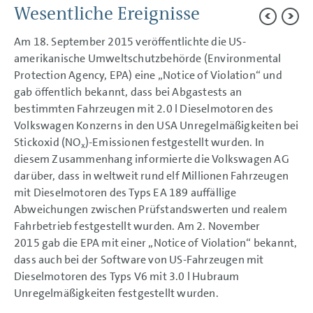
AN UNSERE AKTIONÄRE
Wesentliche Ereignisse
KONZERNBEREICHE
Am 18. September 2015 veröffentlichte die US-
KONZERNLAGEBERICHT
amerikanische Umweltschutzbehörde (Environmental
KONZERNABSCHLUSS
Protection Agency, EPA) eine „Notice of Violation“ und
gab öffentlich bekannt, dass bei Abgastests an
ANHANG
bestimmten Fahrzeugen mit 2.0 l Dieselmotoren des
Allgemeine Angaben
Volkswagen Konzerns in den USA Unregelmäßigkeiten bei
Allgemeine Angaben
Stickoxid (NO
)-Emissionen festgestellt wurden. In
Rechnungslegungsnormen
x
Wesentliche Ereignisse
diesem Zusammenhang informierte die Volkswagen AG
Konzernkreis
darüber, dass in weltweit rund elf Millionen Fahrzeugen
Konsolidierungsgrundsätze
mit Dieselmotoren des Typs EA 189 auffällige
Währungsumrechnung
Bilanzierungs- und
Abweichungen zwischen Prüfstandswerten und realem
Bewertungsgrundsätze
Fahrbetrieb festgestellt wurden. Am 2. November
Segmentberichterstattung
2015 gab die EPA mit einer „Notice of Violation“ bekannt,
Erläuterungen GuV
Erläuterungen Bilanz
dass auch bei der Software von US-Fahrzeugen mit
Sonstige Erläuterungen
Dieselmotoren des Typs V6 mit 3.0 l Hubraum
Bilanzeid
Unregelmäßigkeiten festgestellt wurden.
Bestätigungsvermerk